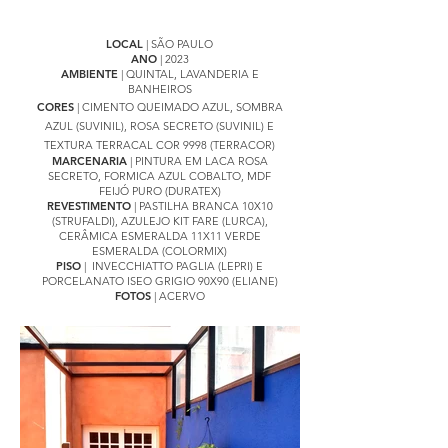
LOCAL
| SÃO PAULO
ANO
| 2023
AMBIENTE
| QUINTAL, LAVANDERIA E
BANHEIROS
CORES
| CIMENTO QUEIMADO AZUL, SOMBRA
AZUL (SUVINIL), ROSA SECRETO (SUVINIL) E
TEXTURA TERRACAL COR 9998 (TERRACOR)
MARCENARIA
| PINTURA EM LACA ROSA
SECRETO, FORMICA AZUL COBALTO, MDF
FEIJÓ PURO (DURATEX)
REVESTIMENTO
| PASTILHA BRANCA 10X10
(STRUFALDI), AZULEJO KIT FARE (LURCA),
CERÂMICA ESMERALDA 11X11 VERDE
ESMERALDA (COLORMIX)
PISO
| INVECCHIATTO PAGLIA (LEPRI) E
PORCELANATO ISEO GRIGIO 90X90 (ELIANE)
FOTOS
| ACERVO